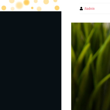
Aiadmin
By