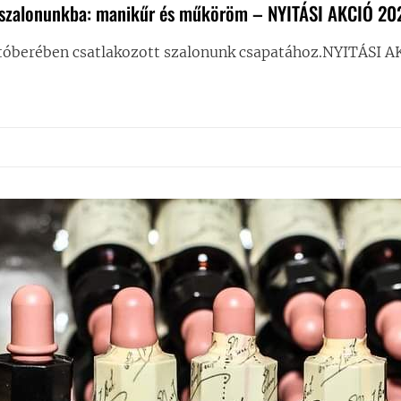
t szalonunkba: manikűr és műköröm – NYITÁSI AKCIÓ 2
któberében csatlakozott szalonunk csapatához.NYITÁSI 
ÉGA
ZETT
ONUNKBA:
KŰR
ÖRÖM
SI
Ó
MBERBEN