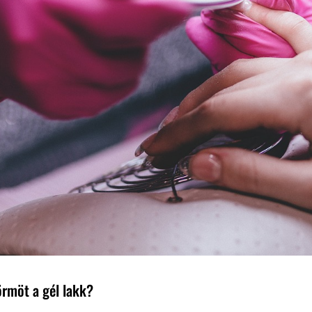
örmöt a gél lakk?