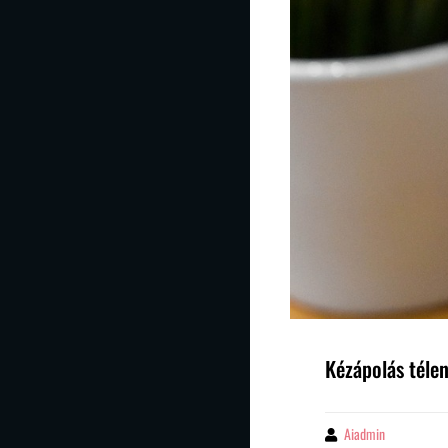
Kézápolás téle
Aiadmin
By