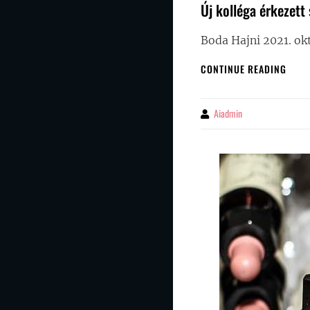
Új kolléga érkezet
Boda Hajni 2021. o
ÚJ
CONTINUE READING
KOLL
ÉRKE
SZAL
Aiadmin
By
MANI
ÉS
MŰK
–
NYITÁ
AKCI
2021.
NOVE