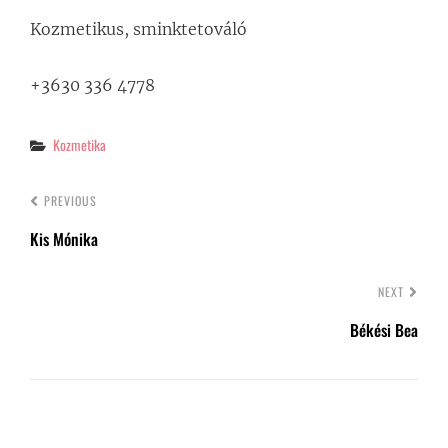
Bejegyzés
Kozmetikus, sminktetováló
navigáció
+3630 336 4778
Categories
Kozmetika
PREVIOUS
Kis Mónika
NEXT
Békési Bea