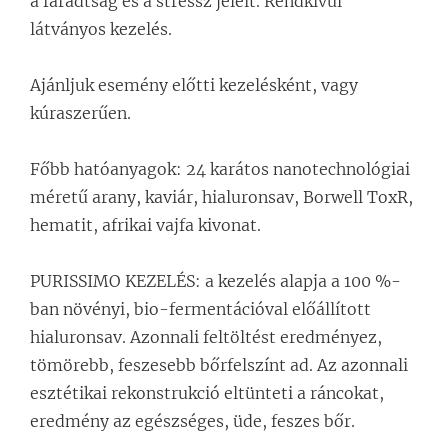
a fáradtság és a stressz jeleit. Rendkívül
látványos kezelés.
Ajánljuk esemény előtti kezelésként, vagy
kúraszerűen.
Főbb hatóanyagok: 24 karátos nanotechnológiai
méretű arany, kaviár, hialuronsav, Borwell ToxR,
hematit, afrikai vajfa kivonat.
PURISSIMO KEZELÉS: a kezelés alapja a 100 %-
ban növényi, bio-fermentációval előállított
hialuronsav. Azonnali feltöltést eredményez,
tömörebb, feszesebb bőrfelszínt ad. Az azonnali
esztétikai rekonstrukció eltünteti a ráncokat,
eredmény az egészséges, üde, feszes bőr.