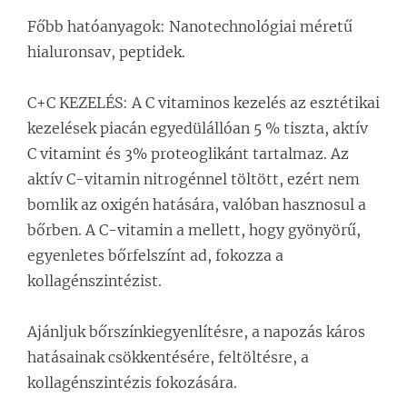
Főbb hatóanyagok: Nanotechnológiai méretű
hialuronsav, peptidek.
C+C KEZELÉS: A C vitaminos kezelés az esztétikai
kezelések piacán egyedülállóan 5 % tiszta, aktív
C vitamint és 3% proteoglikánt tartalmaz. Az
aktív C-vitamin nitrogénnel töltött, ezért nem
bomlik az oxigén hatására, valóban hasznosul a
bőrben. A C-vitamin a mellett, hogy gyönyörű,
egyenletes bőrfelszínt ad, fokozza a
kollagénszintézist.
Ajánljuk bőrszínkiegyenlítésre, a napozás káros
hatásainak csökkentésére, feltöltésre, a
kollagénszintézis fokozására.