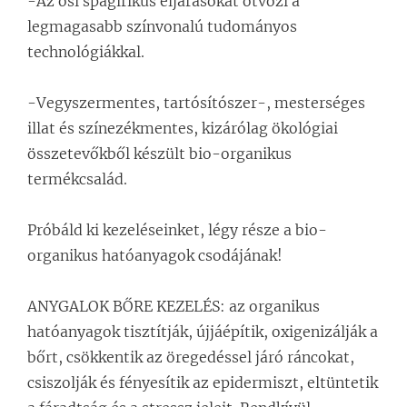
-Az ősi spagírikus eljárásokat ötvözi a
legmagasabb színvonalú tudományos
technológiákkal.
-Vegyszermentes, tartósítószer-, mesterséges
illat és színezékmentes, kizárólag ökológiai
összetevőkből készült bio-organikus
termékcsalád.
Próbáld ki kezeléseinket, légy része a bio-
organikus hatóanyagok csodájának!
ANYGALOK BŐRE KEZELÉS: az organikus
hatóanyagok tisztítják, újjáépítik, oxigenizálják a
bőrt, csökkentik az öregedéssel járó ráncokat,
csiszolják és fényesítik az epidermiszt, eltüntetik